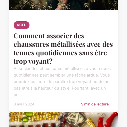
ACTU
Comment associer des
chaussures métallisées avec des
tenues quotidiennes sans être
trop voyant?
Associer des chaussures métallisées à vos tenues
quotidiennes peut sembler une tâche ardue. Vous
pourriez craindre de paraître trop voyant ou de ne
pas être à la hauteur du style. Pourtant, avec un
pe...
3 avril 2024
5 min de lecture →