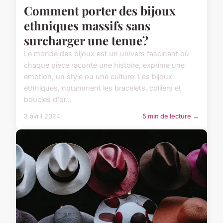
Comment porter des bijoux
ethniques massifs sans
surcharger une tenue?
Le monde des bijoux est un univers fascinant où
chaque pièce raconte une histoire, exprime une
émotion, un style ou une culture. Les bijoux
ethniques, notamment les bracelets, colliers et
boucles d'or...
3 avril 2024
5 min de lecture →