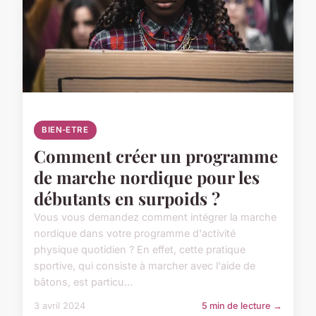
BIEN-ETRE
Comment créer un programme
de marche nordique pour les
débutants en surpoids ?
Vous vous demandez comment intégrer la marche
nordique dans votre programme d'activité
physique quotidien ? En effet, cette pratique
sportive, qui consiste à marcher avec l'aide de
bâtons, est particu...
3 avril 2024
5 min de lecture →