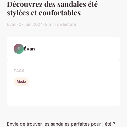
Découvrez des sandales été
stylées et confortables
Évan
•
27 juin 2024
•
2 min de lecture
Évan
É
TAGS
Mode
Envie de trouver les sandales parfaites pour l'été ?