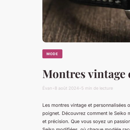
MODE
Montres vintage 
Évan
•
8 août 2024
•
5 min de lecture
Les montres vintage et personnalisées o
poignet. Découvrez comment le Seiko m
et précision. Que vous soyez un passio
Seiko modifiées, où chaque modèle racon