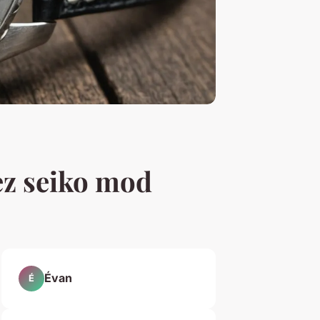
ez seiko mod
Évan
É