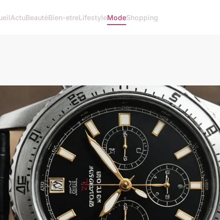
eil
Actu
Beauté
Bien-etre
Lifestyle
Mode
Shopping